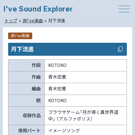
I've Sound Explorer
トップ
>
非I've楽曲
>
月下流進
非I've楽曲
月下流進
作詞
KOTOKO
作曲
青木宏憲
編曲
青木宏憲
歌
KOTOKO
ブラウザゲーム「月が導く異世界道
収録作品
中」 （アルファポリス）
使用パート
イメージソング