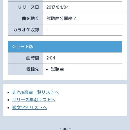
リリース日
2017/04/04
曲を聴く
試聴曲公開終了
カラオケ収録
-
ショート版
曲時間
2:04
収録先
試聴曲
非I've楽曲一覧リストへ
リリース年別リストへ
頭文字別リストへ
- ad -