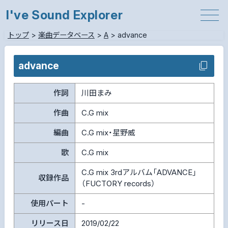
I've Sound Explorer
トップ
>
楽曲データベース
>
A
>
advance
advance
作詞
川田まみ
作曲
C.G mix
編曲
C.G mix・星野威
歌
C.G mix
C.G mix 3rdアルバム「ADVANCE」
収録作品
（FUCTORY records）
使用パート
-
リリース日
2019/02/22