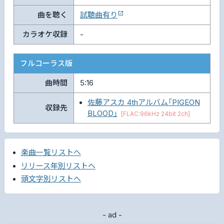
曲を聴く
試聴曲有り
カラオケ収録
-
フルコーラス版
曲時間
5:16
佐藤アスカ 4thアルバム「PIGEON
収録先
BLOOD」
[FLAC:96kHz 24bit 2ch]
楽曲一覧リストへ
リリース年別リストへ
頭文字別リストへ
- ad -