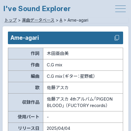
I've Sound Explorer
トップ
>
楽曲データベース
>
A
>
Ame-agari
Ame-agari
作詞
木田亜由美
作曲
C.G mix
編曲
C.G mix（ギター：星野威）
歌
佐藤アスカ
佐藤アスカ 4thアルバム「PIGEON
収録作品
BLOOD」 （FUCTORY records）
使用パート
-
リリース日
2025/04/04