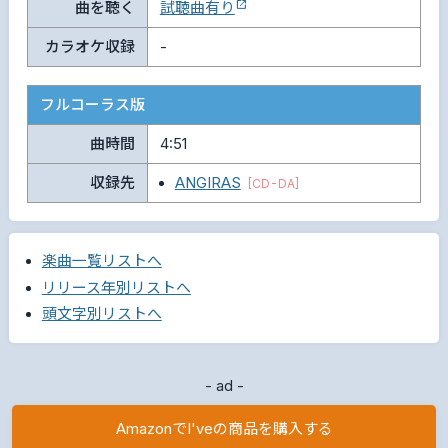
曲を聴く
試聴曲有り
カラオケ収録
-
フルコーラス版
曲時間
4:51
収録先
ANGIRAS
[CD-DA]
楽曲一覧リストへ
リリース年別リストへ
頭文字別リストへ
- ad -
AmazonでI'veの商品を購入する