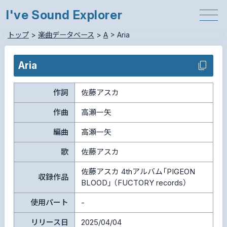
I've Sound Explorer
トップ
>
楽曲データベース
>
A
>
Aria
Aria
作詞
佐藤アスカ
作曲
高瀬一矢
編曲
高瀬一矢
歌
佐藤アスカ
佐藤アスカ 4thアルバム「PIGEON
収録作品
BLOOD」 （FUCTORY records）
使用パート
-
リリース日
2025/04/04