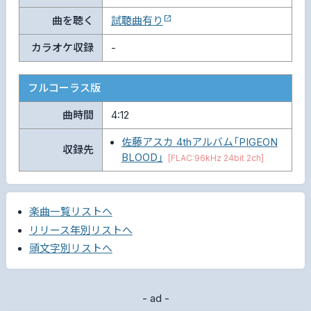
曲を聴く
試聴曲有り
カラオケ収録
-
フルコーラス版
曲時間
4:12
佐藤アスカ 4thアルバム「PIGEON
収録先
BLOOD」
[FLAC:96kHz 24bit 2ch]
楽曲一覧リストへ
リリース年別リストへ
頭文字別リストへ
- ad -