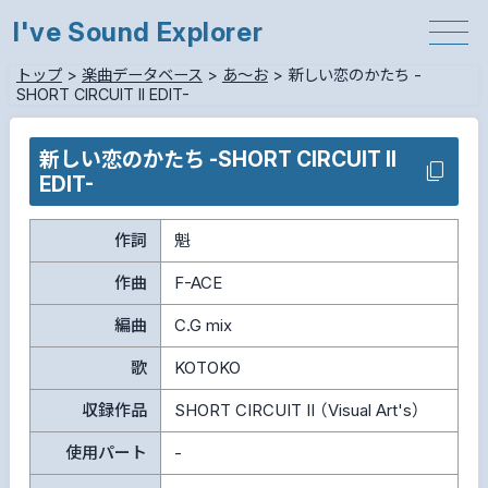
I've Sound Explorer
トップ
>
楽曲データベース
>
あ～お
>
新しい恋のかたち -
SHORT CIRCUIT II EDIT-
新しい恋のかたち -SHORT CIRCUIT II
EDIT-
作詞
魁
作曲
F-ACE
編曲
C.G mix
歌
KOTOKO
収録作品
SHORT CIRCUIT II （Visual Art's）
使用パート
-