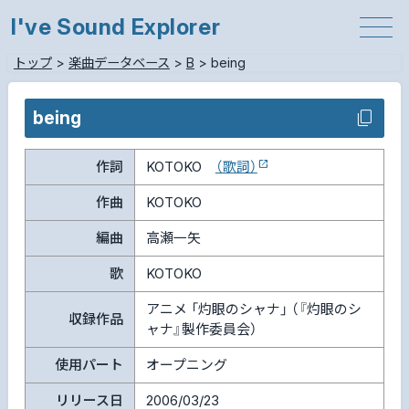
I've Sound Explorer
トップ
>
楽曲データベース
>
B
>
being
being
作詞
KOTOKO
（歌詞）
作曲
KOTOKO
編曲
高瀬一矢
歌
KOTOKO
アニメ 「灼眼のシャナ」 （『灼眼のシ
収録作品
ャナ』製作委員会）
使用パート
オープニング
リリース日
2006/03/23