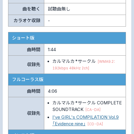
曲を聴く
試聴曲無し
カラオケ収録
-
ショート版
曲時間
1:44
カルマルカ*サークル
[WMA9.2：
収録先
192kbps 48kHz 2ch]
フルコーラス版
曲時間
4:06
カルマルカ*サークル COMPLETE
SOUNDTRACK
[CA-DA]
収録先
I've GIRL's COMPILATION Vol.9
「Evidence nine」
[CD-DA]