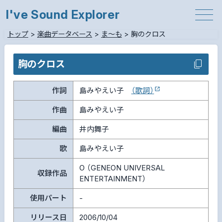
I've Sound Explorer
トップ
>
楽曲データベース
>
ま～も
>
胸のクロス
胸のクロス
作詞
島みやえい子
（歌詞）
作曲
島みやえい子
編曲
井内舞子
歌
島みやえい子
O （GENEON UNIVERSAL
収録作品
ENTERTAINMENT）
使用パート
-
リリース日
2006/10/04