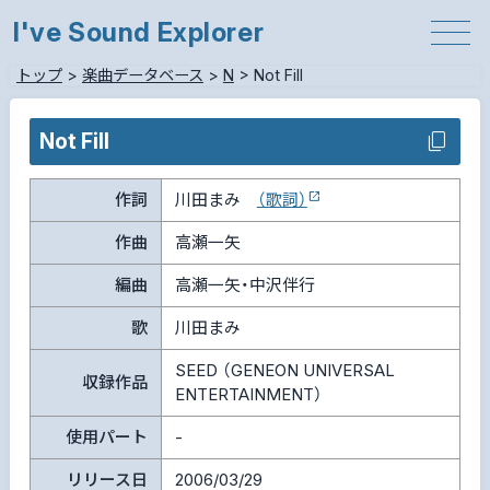
I've Sound Explorer
トップ
>
楽曲データベース
>
N
>
Not Fill
Not Fill
作詞
川田まみ
（歌詞）
作曲
高瀬一矢
編曲
高瀬一矢・中沢伴行
歌
川田まみ
SEED （GENEON UNIVERSAL
収録作品
ENTERTAINMENT）
使用パート
-
リリース日
2006/03/29