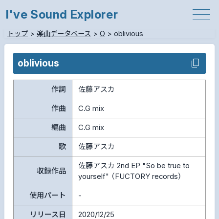
I've Sound Explorer
トップ
>
楽曲データベース
>
O
>
oblivious
oblivious
作詞
佐藤アスカ
作曲
C.G mix
編曲
C.G mix
歌
佐藤アスカ
佐藤アスカ 2nd EP "So be true to
収録作品
yourself" （FUCTORY records）
使用パート
-
リリース日
2020/12/25