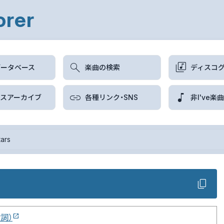
orer
データベース
楽曲の検索
ディスコ
ースアーカイブ
各種リンク・SNS
非I've楽
tars
歌詞）