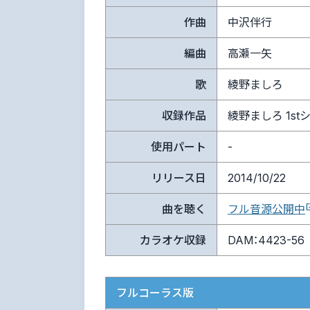
作曲
中沢伴行
編曲
高瀬一矢
歌
綾野ましろ
収録作品
綾野ましろ 1stシング
使用パート
-
リリース日
2014/10/22
曲を聴く
フル音源公開中
カラオケ収録
DAM：4423-56
フルコーラス版