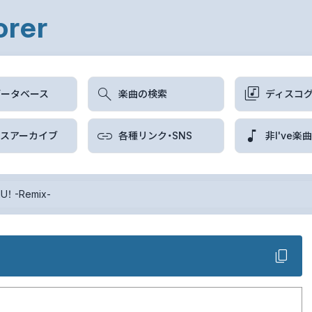
orer
データベース
楽曲の検索
ディスコ
ースアーカイブ
各種リンク・SNS
非I've楽
！ -Remix-