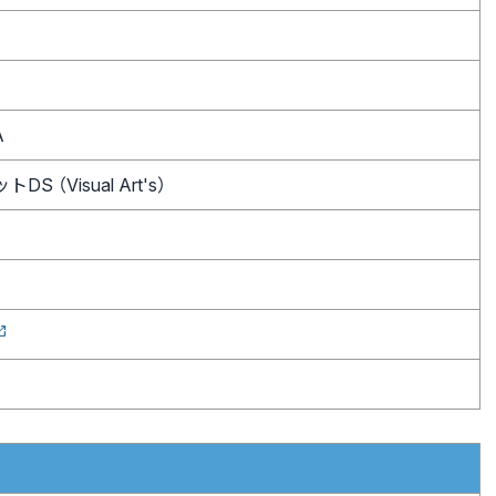
A
 （Visual Art's）