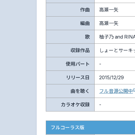
作曲
高瀬一矢
編曲
高瀬一矢
歌
柚子乃 and RIN
収録作品
しょーとサーキットDS
使用パート
-
リリース日
2015/12/29
曲を聴く
フル音源公開中
カラオケ収録
-
フルコーラス版