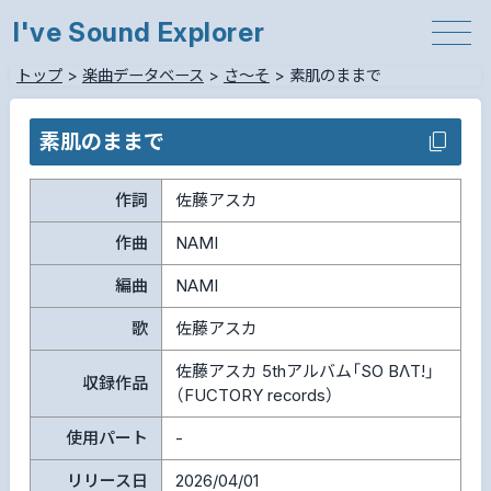
I've Sound Explorer
トップ
>
楽曲データベース
>
さ～そ
>
素肌のままで
素肌のままで
作詞
佐藤アスカ
作曲
NAMI
編曲
NAMI
歌
佐藤アスカ
佐藤アスカ 5thアルバム「SO BΛT!」
収録作品
（FUCTORY records）
使用パート
-
リリース日
2026/04/01