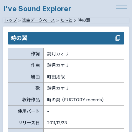
I've Sound Explorer
トップ
>
楽曲データベース
>
た～と
>
時の翼
時の翼
作詞
詩月カオリ
作曲
詩月カオリ
編曲
町田拓哉
歌
詩月カオリ
収録作品
時の翼 （FUCTORY records）
使用パート
-
リリース日
2011/12/23