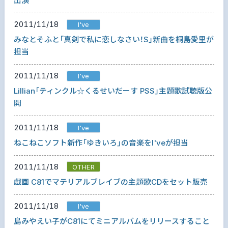
出演
2011/11/18
I've
みなとそふと「真剣で私に恋しなさい！S」新曲を桐島愛里が
担当
2011/11/18
I've
Lillian「ティンクル☆くるせいだーす PSS」主題歌試聴版公
開
2011/11/18
I've
ねこねこソフト新作「ゆきいろ」の音楽をI'veが担当
2011/11/18
OTHER
戯画 C81でマテリアルブレイブの主題歌CDをセット販売
2011/11/18
I've
島みやえい子がC81にてミニアルバムをリリースすること