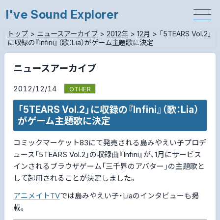
I've Sound Explorer
トップ
>
ニュースアーカイブ
>
2012年
>
12月
>
「5TEARS Vol.2」
に収録の『Infini』（歌：Lia）がゲーム主題歌に決定
ニュースアーカイブ
2012/12/14
OTHER
「5TEARS Vol.2」に収録の『Infini』（歌：Lia）
がゲーム主題歌に決定
コミックマーケット83にて発売される島みやえい子プロデ
ュース「5TEARS Vol.2」の収録曲『Infini』が、1月にサービス
インされるブラウザゲーム「三千界のアバター」の主題歌と
して起用されることが決定しました。
アニメイトTV
では島みやえい子・Liaのインタビューも掲
載。