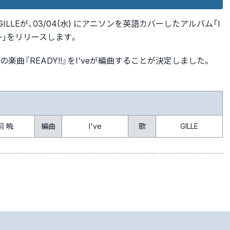
LEが、03/04(水) にアニソンを英語カバーしたアルバム「I
hems～」をリリースします。
曲『READY!!』をI'veが編曲することが決定しました。
前 暁
編曲
I've
歌
GILLE