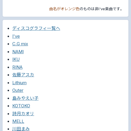
曲名がオレンジ色
のものは非I've楽曲です。
ディスコグラフィ一覧へ
I've
C.G mix
NAMI
IKU
RINA
佐藤アスカ
Lithium
Outer
島みやえい子
KOTOKO
詩月カオリ
MELL
川田まみ