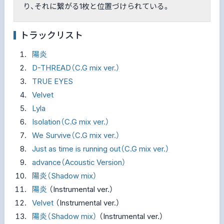
り、それに繋がる1枚と位置づけられている。
トラックリスト
陽炎
D-THREAD（C.G mix ver.）
TRUE EYES
Velvet
Lyla
Isolation（C.G mix ver.）
We Survive（C.G mix ver.）
Just as time is running out（C.G mix ver.）
advance（Acoustic Version）
陽炎（Shadow mix）
陽炎
（Instrumental ver.）
Velvet
（Instrumental ver.）
陽炎（Shadow mix）
（Instrumental ver.）