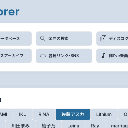
orer
データベース
楽曲の検索
ディスコ
ースアーカイブ
各種リンク・SNS
非I've楽
カ
AMI
IKU
RINA
佐藤アスカ
Lithium
O
川田まみ
柚子乃
Leina
Ray
marriag