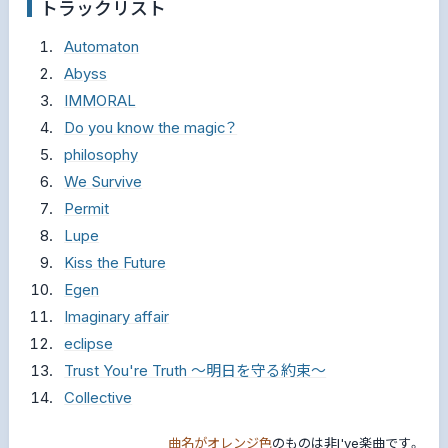
トラックリスト
Automaton
Abyss
IMMORAL
Do you know the magic？
philosophy
We Survive
Permit
Lupe
Kiss the Future
Egen
Imaginary affair
eclipse
Trust You're Truth ～明日を守る約束～
Collective
曲名がオレンジ色
のものは非I've楽曲です。