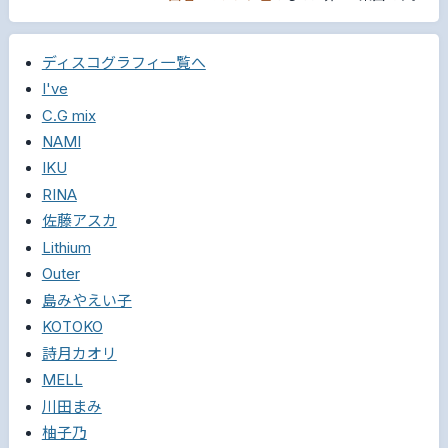
ディスコグラフィ一覧へ
I've
C.G mix
NAMI
IKU
RINA
佐藤アスカ
Lithium
Outer
島みやえい子
KOTOKO
詩月カオリ
MELL
川田まみ
柚子乃