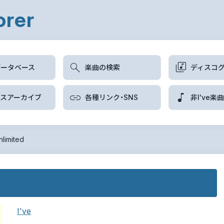
orer
データベース
楽曲の検索
ディスコ
ースアーカイブ
各種リンク・SNS
非I've楽
limited
I've