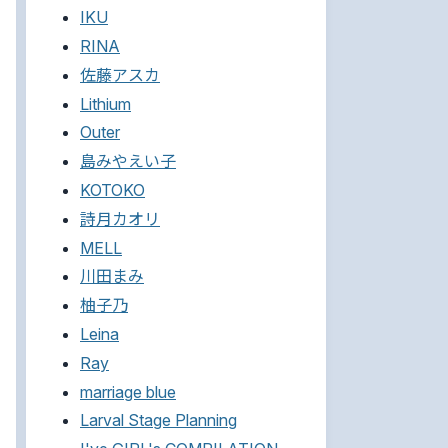
IKU
RINA
佐藤アスカ
Lithium
Outer
島みやえい子
KOTOKO
詩月カオリ
MELL
川田まみ
柚子乃
Leina
Ray
marriage blue
Larval Stage Planning