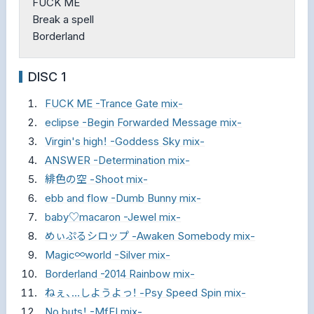
FUCK ME
Break a spell
Borderland
DISC 1
FUCK ME -Trance Gate mix-
eclipse -Begin Forwarded Message mix-
Virgin's high！ -Goddess Sky mix-
ANSWER -Determination mix-
緋色の空 -Shoot mix-
ebb and flow -Dumb Bunny mix-
baby♡macaron -Jewel mix-
めぃぷるシロップ -Awaken Somebody mix-
Magic∞world -Silver mix-
Borderland -2014 Rainbow mix-
ねぇ、…しようよっ！ -Psy Speed Spin mix-
No buts！ -MfEI mix-