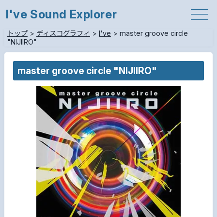
I've Sound Explorer
トップ
>
ディスコグラフィ
>
I've
>
master groove circle
"NIJIIRO"
master groove circle "NIJIIRO"