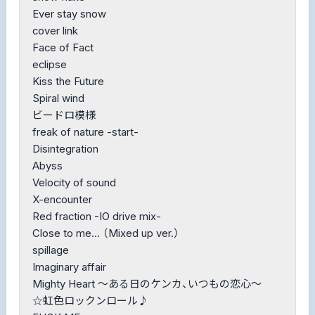
Ever stay snow
cover link
Face of Fact
eclipse
Kiss the Future
Spiral wind
ビードロ模様
freak of nature -start-
Disintegration
Abyss
Velocity of sound
X-encounter
Red fraction -IO drive mix-
Close to me… （Mixed up ver.）
spillage
Imaginary affair
Mighty Heart ～ある日のケンカ、いつもの恋心～
☆虹色ロックンロール♪