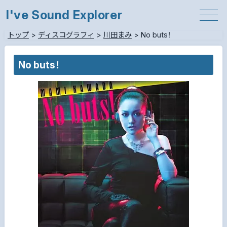
I've Sound Explorer
トップ
>
ディスコグラフィ
>
川田まみ
>
No buts！
No buts！