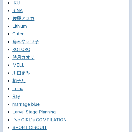
IKU
RINA
佐藤アスカ
Lithium
Outer
島みやえい子
KOTOKO
詩月カオリ
MELL
川田まみ
柚子乃
Leina
Ray
marriage blue
Larval Stage Planning
I've GIRL's COMPILATION
SHORT CIRCUIT