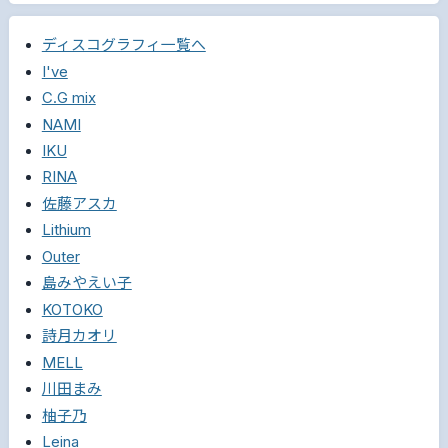
ディスコグラフィ一覧へ
I've
C.G mix
NAMI
IKU
RINA
佐藤アスカ
Lithium
Outer
島みやえい子
KOTOKO
詩月カオリ
MELL
川田まみ
柚子乃
Leina