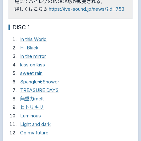
場にてハイレゾSONOCA版が販売される。
詳しくはこちら
https://ive-sound.jp/news/?id=753
DISC 1
In this World
Hi-Black
In the mirror
kiss on kiss
sweet rain
Spangle★Shower
TREASURE DAYS
無重力melt
ヒトリキリ
Luminous
Light and dark
Go my future