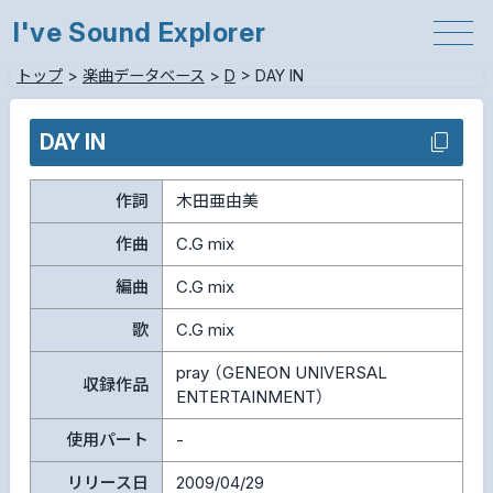
I've Sound Explorer
トップ
>
楽曲データベース
>
D
>
DAY IN
DAY IN
作詞
木田亜由美
作曲
C.G mix
編曲
C.G mix
歌
C.G mix
pray （GENEON UNIVERSAL
収録作品
ENTERTAINMENT）
使用パート
-
リリース日
2009/04/29