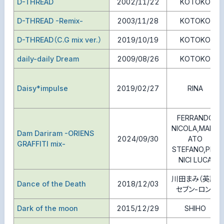
D-THREAD
2002/11/22
KOTOKO
D-THREAD -Remix-
2003/11/28
KOTOKO
D-THREAD（C.G mix ver.）
2019/10/19
KOTOKO
daily-daily Dream
2009/08/26
KOTOKO
Daisy*impulse
2019/02/27
RINA
FERRANDO
NICOLA,MARC
Dam Dariram -ORIENS
2024/09/30
ATO
GRAFFITI mix-
STEFANO,PER
NICI LUCA
川田まみ（英訳：
Dance of the Death
2018/12/03
セブン-ロン）
Dark of the moon
2015/12/29
SHIHO