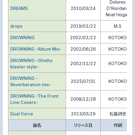
Dolores
DREAMS
2010/03/24
O'Riordan、
Noel Hogan
drops
2019/02/22
M.S
DROWNING
2002/02/22
KOTOKO
DROWNING -Album Mix-
2002/06/26
KOTOKO
DROWNING -Ghetto
2002/11/22
KOTOKO
blaster style-
DROWNING -
2025/07/31
KOTOKO
Reverberation mix-
DROWNING -The Front
2008/12/28
KOTOKO
Line Covers-
Dual Force
2013/03/29
松島詩史
曲名
リリース日
作詞