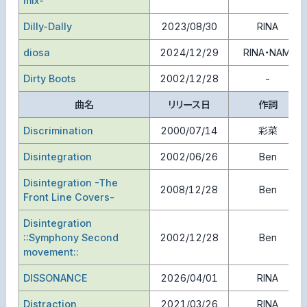
mix-
Dilly-Dally
2023/08/30
RINA
diosa
2024/12/29
RINA・NAMI
Dirty Boots
2002/12/28
-
曲名
リリース日
作詞
Discrimination
2000/07/14
彩菜
Disintegration
2002/06/26
Ben
Disintegration -The
2008/12/28
Ben
Front Line Covers-
Disintegration
::Symphony Second
2002/12/28
Ben
movement::
DISSONANCE
2026/04/01
RINA
Distraction
2021/03/26
RINA