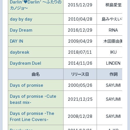
Darlin'♥Darlin' ～ふたりの
2015/12/29
桐島愛里
カノジョ～
day by day
2010/04/28
島みやえい子
Day Dream
2016/12/29
RINA
DAY IN
2009/04/29
木田亜由美
daybreak
2018/07/11
IKU
Daydream Duel
2014/11/26
LINDEN
曲名
リリース日
作詞
Days of promise
2000/05/26
SAYUMI
Days of promise -Cute
2021/12/25
SAYUMI
beast mix-
Days of promise -The
2008/12/28
SAYUMI
Front Line Covers-