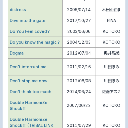
distress
2006/07/14
木田亜由美
Dive into the gate
2017/10/27
RINA
Do You Feel Loved？
2003/06/06
KOTOKO
Do you know the magic？
2004/12/03
KOTOKO
Dogma
2012/07/04
奥井雅美
Don't interrupt me
2011/02/16
川田まみ
Don't stop me now!
2012/08/08
川田まみ
Don’t think too much
2024/06/24
佐藤アスカ
Double HarmoniZe
2007/06/22
KOTOKO
Shock！！
Double HarmoniZe
Shock！！ （TRIBAL LINK
2011/07/29
KOTOKO