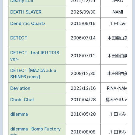
Dearly star
2011/12/21
A-KO
DEATH SLAYER
2025/09/30
NAMI
Dendritic Quartz
2015/09/16
川田まみ
DETECT
2006/07/14
木田亜由美
DETECT -feat.IKU 2018
2018/07/11
木田亜由美
ver-
DETECT [MAZDA a.k.a.
2009/12/30
木田亜由美
SHINE6 remix]
Deviation
2023/12/16
RINA・NAMI
Dhobi Ghat
2010/04/28
島みやえい子
dilemma
2010/05/28
川田まみ
dilemma -Bomb Fuctory
2018/08/08
川田まみ