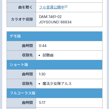
曲を聴く
フル音源公開中
DAM：1461-02
カラオケ収録
JOYSOUND：66934
デモ版
曲時間
0:44
収録先
試聴曲
ショート版
曲時間
1:30
収録先
魔法少女隊アルス
フルコーラス版
曲時間
5:17