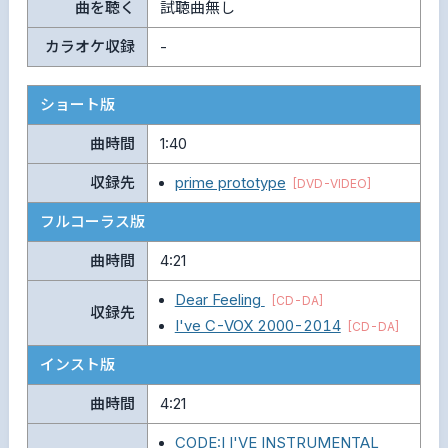
曲を聴く
試聴曲無し
カラオケ収録
-
ショート版
曲時間
1:40
収録先
prime prototype
[DVD-VIDEO]
フルコーラス版
曲時間
4:21
Dear Feeling
[CD-DA]
収録先
I've C-VOX 2000-2014
[CD-DA]
インスト版
曲時間
4:21
CODE:I I'VE INSTRUMENTAL