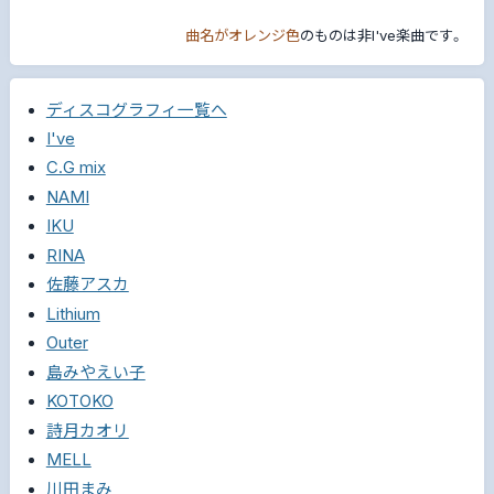
曲名がオレンジ色
のものは非I've楽曲です。
ディスコグラフィ一覧へ
I've
C.G mix
NAMI
IKU
RINA
佐藤アスカ
Lithium
Outer
島みやえい子
KOTOKO
詩月カオリ
MELL
川田まみ