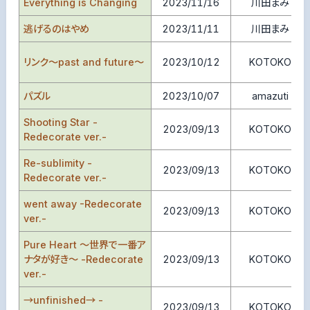
Everything is Changing
2023/11/16
川田まみ
逃げるのはやめ
2023/11/11
川田まみ
リンク～past and future～
2023/10/12
KOTOKO
パズル
2023/10/07
amazuti
Shooting Star -
2023/09/13
KOTOKO
Redecorate ver.-
Re-sublimity -
2023/09/13
KOTOKO
Redecorate ver.-
went away -Redecorate
2023/09/13
KOTOKO
ver.-
Pure Heart ～世界で一番ア
ナタが好き～ -Redecorate
2023/09/13
KOTOKO
ver.-
→unfinished→ -
2023/09/13
KOTOKO