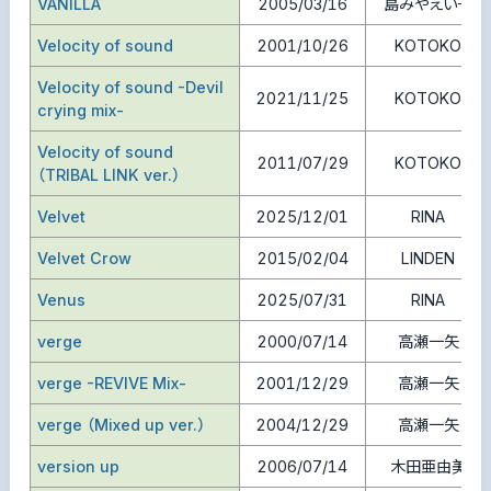
VANILLA
2005/03/16
島みやえい子
Velocity of sound
2001/10/26
KOTOKO
Velocity of sound -Devil
2021/11/25
KOTOKO
crying mix-
Velocity of sound
2011/07/29
KOTOKO
（TRIBAL LINK ver.）
Velvet
2025/12/01
RINA
Velvet Crow
2015/02/04
LINDEN
Venus
2025/07/31
RINA
verge
2000/07/14
高瀬一矢
verge -REVIVE Mix-
2001/12/29
高瀬一矢
verge （Mixed up ver.）
2004/12/29
高瀬一矢
version up
2006/07/14
木田亜由美