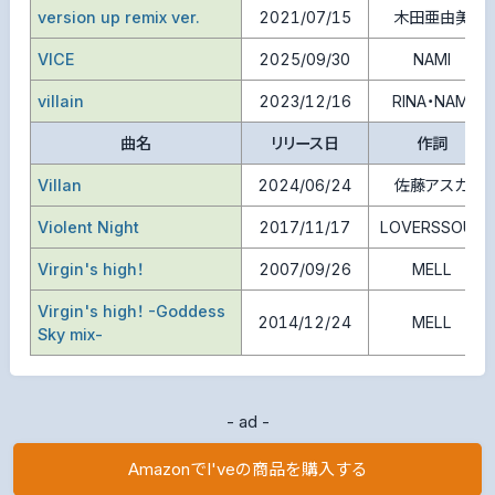
version up remix ver.
2021/07/15
木田亜由美
VICE
2025/09/30
NAMI
villain
2023/12/16
RINA・NAMI
曲名
リリース日
作詞
Villan
2024/06/24
佐藤アスカ
Violent Night
2017/11/17
LOVERSSOUL
Virgin's high！
2007/09/26
MELL
Virgin's high！ -Goddess
2014/12/24
MELL
Sky mix-
- ad -
AmazonでI'veの商品を購入する