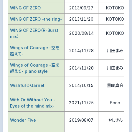
WING OF ZERO
2013/09/27
KOTOKO
WING OF ZERO -the ring-
2013/11/20
KOTOKO
WING OF ZERO（R-Burst
2020/08/14
KOTOKO
mix）
Wings of Courage -空を
2014/11/28
川田まみ
超えて-
Wings of Courage -空を
2014/11/28
川田まみ
超えて- piano style
Wishful☆Garnet
2014/10/15
黒崎真音
With Or Without You -
2021/11/25
Bono
Eyes of the mind mix-
Wonder Five
2019/08/07
やしきん