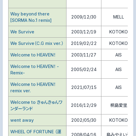
Way beyond there
2009/12/30
MELL
[SORMA No.1 remix]
We Survive
2003/12/19
KOTOKO
We Survive（C.G mix ver.）
2019/02/22
KOTOKO
Welcome to HEAVEN！
2003/11/27
AIS
Welcome to HEAVEN！ -
2005/02/24
AIS
Remix-
Welcome to HEAVEN！
2021/07/15
AIS
remix ver.
Welcome to きゅんきゅんワ
2016/12/29
桐島愛里
ンダーランド
went away
2002/05/30
KOTOKO
WHEEL OF FORTUNE （運
2008/04/16
島みやえい子